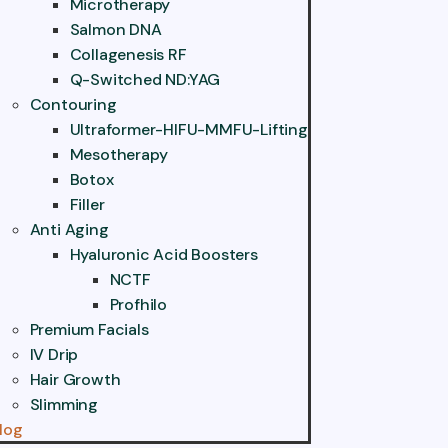
Microtherapy
Salmon DNA
Collagenesis RF
Q-Switched ND:YAG
Contouring
Ultraformer-HIFU-MMFU-Lifting
Mesotherapy
Botox
Filler
Anti Aging
Hyaluronic Acid Boosters
NCTF
Profhilo
Premium Facials
IV Drip
Hair Growth
Slimming
log