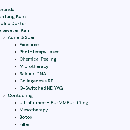
eranda
entang Kami
rofile Dokter
erawatan Kami
Acne & Scar
Exosome
Phototerapy Laser
Chemical Peeling
Microtherapy
Salmon DNA
Collagenesis RF
Q-Switched ND:YAG
Contouring
Ultraformer-HIFU-MMFU-Lifting
Mesotherapy
Botox
Filler