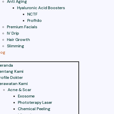
Anti Aging
Hyaluronic Acid Boosters
NCTF
Profhilo
Premium Facials
IV Drip
Hair Growth
Slimming
log
eranda
entang Kami
rofile Dokter
erawatan Kami
Acne & Scar
Exosome
Phototerapy Laser
Chemical Peeling