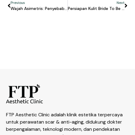
Previous
Next
Wajah Asimetris: Penyebab, Kapan Perlu Ditangani, Dan Bagaimana Filler Bisa Membantu
Persiapan Kulit Bride To Be Dengan FTP V Laser Dan LHALA Peel Untuk Tampil Glowing Di Hari H
FTP Aesthetic Clinic adalah klinik estetika terpercaya
untuk perawatan scar & anti-aging, didukung dokter
berpengalaman, teknologi modern, dan pendekatan