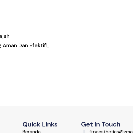
ajah
g Aman Dan Efektif
Quick Links
Get In Touch
Beranda
ftpaesthetics@gmai