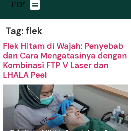
Tag:
flek
Flek Hitam di Wajah: Penyebab
dan Cara Mengatasinya dengan
Kombinasi FTP V Laser dan
LHALA Peel