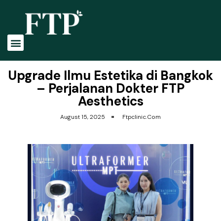
Tentang Kami
Profile Dokter
Perawatan Kami
Upgrade Ilmu Estetika di Bangkok
– Perjalanan Dokter FTP
Aesthetics
August 15, 2025
Ftpclinic.com