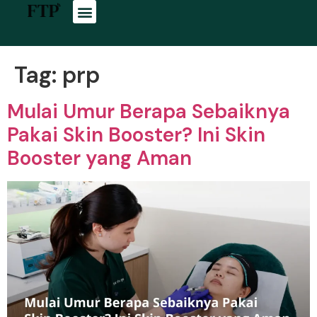
Tag:
prp
Mulai Umur Berapa Sebaiknya
Pakai Skin Booster? Ini Skin
Booster yang Aman