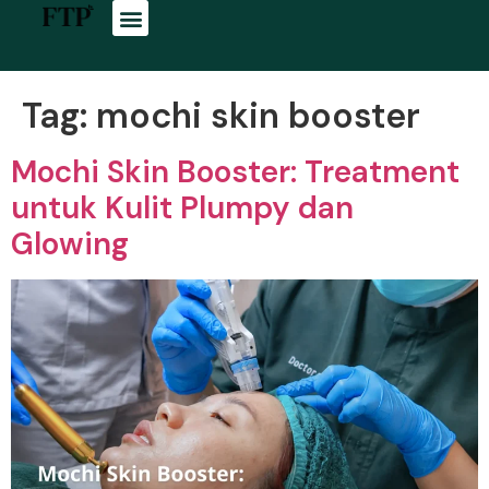
Tag:
mochi skin booster
Mochi Skin Booster: Treatment
untuk Kulit Plumpy dan
Glowing