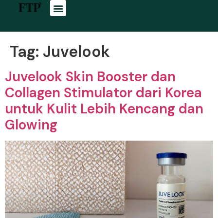
Tag:
Juvelook
Juvelook Skin Booster dan
Collagen Stimulator dari Korea
untuk Kulit Lebih Kencang dan
Glowing