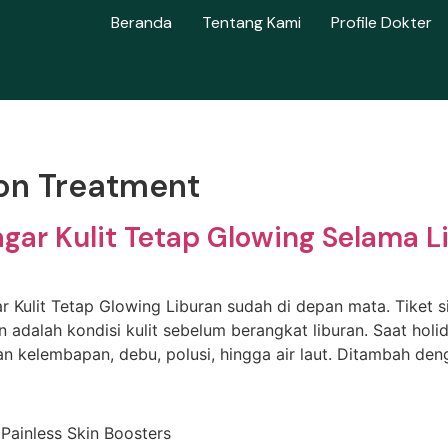
Beranda
Tentang Kami
Profile Dokter
ion Treatment
ar Kulit Tetap Glowing Selama L
ulit Tetap Glowing Liburan sudah di depan mata. Tiket siap
an adalah kondisi kulit sebelum berangkat liburan. Saat hol
n kelembapan, debu, polusi, hingga air laut. Ditambah den
 Painless Skin Boosters