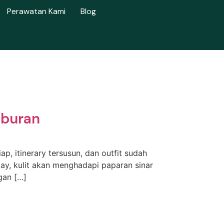
Perawatan Kami
Blog
iburan
, itinerary tersusun, dan outfit sudah
iday, kulit akan menghadapi paparan sinar
gan […]