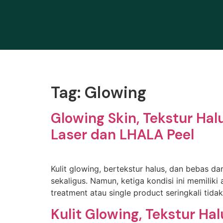
Tag:
Glowing
Glowing Skin, Tekstur Ha
Laser dan LHALA Peel
Kulit glowing, bertekstur halus, dan bebas d
sekaligus. Namun, ketiga kondisi ini memilik
treatment atau single product seringkali tid
Kulit Glowing, Tekstur H