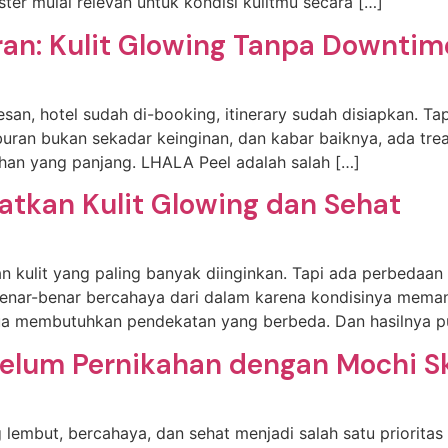
r mulai relevan untuk kondisi kulitmu secara […]
an: Kulit Glowing Tanpa Downtim
esan, hotel sudah di-booking, itinerary sudah disiapkan. 
 liburan bukan sekadar keinginan, dan kabar baiknya, ada 
han yang panjang. LHALA Peel adalah salah […]
tkan Kulit Glowing dan Sehat
an kulit yang paling banyak diinginkan. Tapi ada perbedaan 
benar-benar bercahaya dari dalam karena kondisinya mema
edua membutuhkan pendekatan yang berbeda. Dan hasilnya p
belum Pernikahan dengan Mochi Ski
ng lembut, bercahaya, dan sehat menjadi salah satu priorit