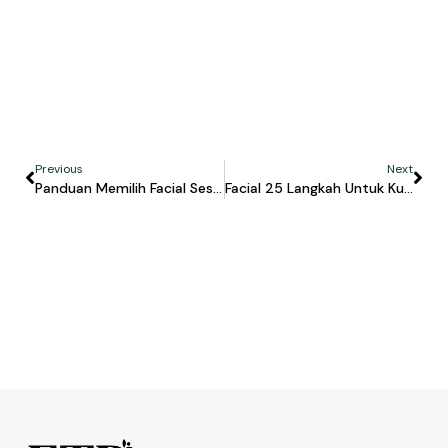
Previous
Next
Panduan Memilih Facial Sesuai Jenis Kulit Di FTP Clinic
Facial 25 Langkah Untuk Kulit Glowing Dan Kencang Di FTP Clinic