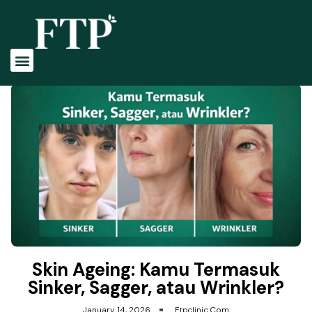
Tentang Kami
Profile Dokter
Perawatan Kami
Skin Ageing: Kamu Termasuk
Sinker, Sagger, atau Wrinkler?
January 14, 2026
Ftpclinic.com