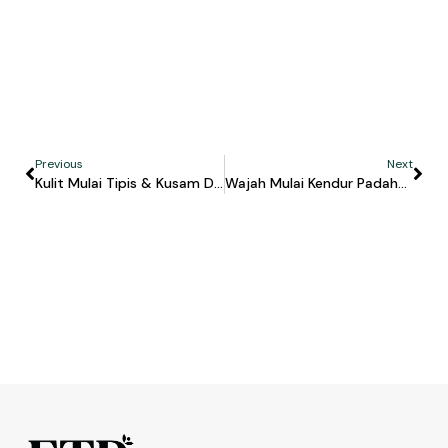
Previous
Next
Kulit Mulai Tipis & Kusam Di Usia 40-An? Ini Penjelasan Ilmiah Dan Cara Mengatasinya
Wajah Mulai Kendur Padahal Masih Muda? Ini Penyebab Dan Solusi Yang Tepat!