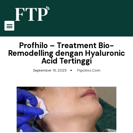
Tentang Kami
Profile Dokter
Perawatan Kami
Profhilo – Treatment Bio-
Remodelling dengan Hyaluronic
Acid Tertinggi
September 15, 2025
Ftpclinic.com