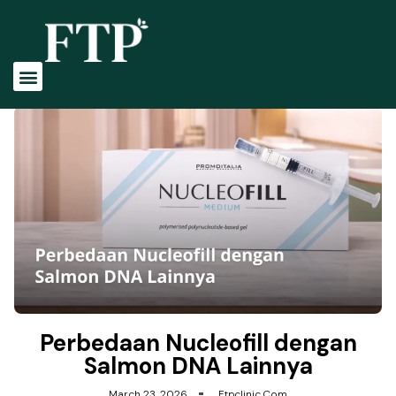
Tentang Kami
Profile Dokter
Perawatan Kami
Perbedaan Nucleofill dengan
Salmon DNA Lainnya
March 23, 2026
Ftpclinic.com