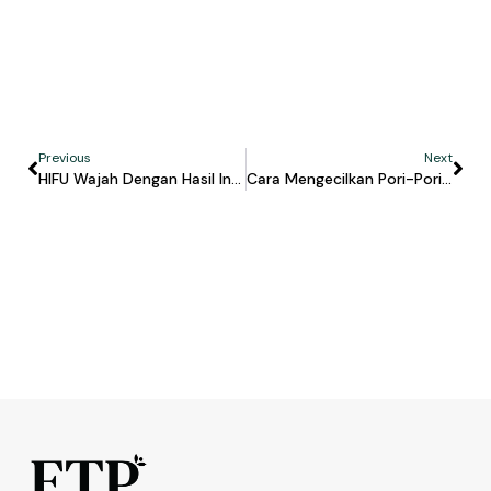
Previous
Next
HIFU Wajah Dengan Hasil Instan? Kenali Cara Kerja Dan Ultra MPT Di FTP Clinic
Cara Mengecilkan Pori-Pori Wajah Sesuai Kondisi Kuli