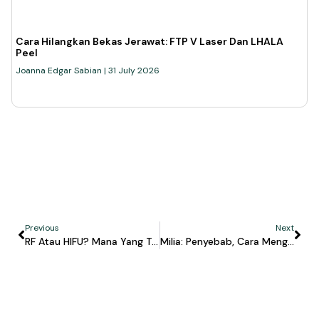
Cara Hilangkan Bekas Jerawat: FTP V Laser Dan LHALA
Peel
Joanna Edgar Sabian
31 July 2026
Previous
Next
RF Atau HIFU? Mana Yang Tepat Untuk Kulitmu?
Milia: Penyebab, Cara Menghilangkan, Dan Treatment Aman Di Klinik