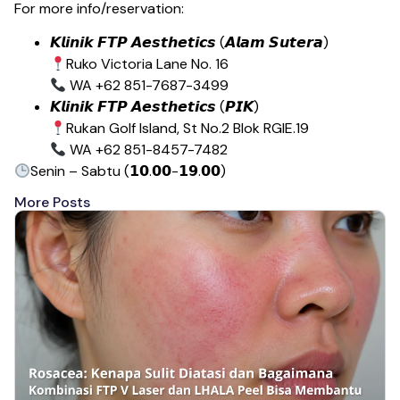
For more info/reservation:
𝙆𝙡𝙞𝙣𝙞𝙠 𝙁𝙏𝙋 𝘼𝙚𝙨𝙩𝙝𝙚𝙩𝙞𝙘𝙨 (𝘼𝙡𝙖𝙢 𝙎𝙪𝙩𝙚𝙧𝙖)
Ruko Victoria Lane No. 16
WA +62 851-7687-3499
𝙆𝙡𝙞𝙣𝙞𝙠 𝙁𝙏𝙋 𝘼𝙚𝙨𝙩𝙝𝙚𝙩𝙞𝙘𝙨 (𝙋𝙄𝙆)
Rukan Golf Island, St No.2 Blok RGIE.19
WA +62 851-8457-7482
Senin – Sabtu (𝟭𝟬.𝟬𝟬-𝟭𝟵.𝟬𝟬)
More Posts