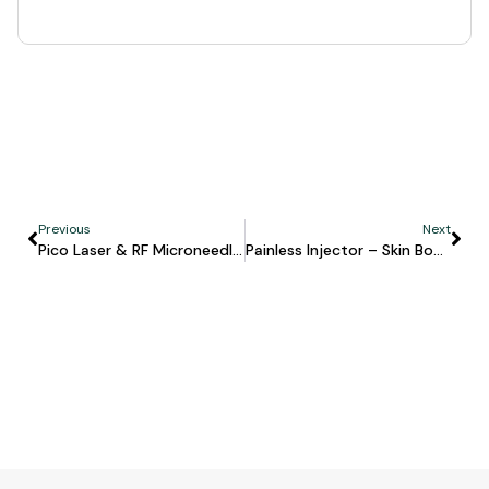
Previous
Next
Pico Laser & RF Microneedling – Hapus Bekas Jerawat Aman & Efektif
Painless Injector – Skin Booster Tanpa Takut Jarum!