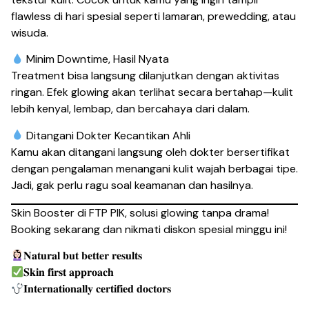
flawless di hari spesial seperti lamaran, prewedding, atau
wisuda.
Minim Downtime, Hasil Nyata
Treatment bisa langsung dilanjutkan dengan aktivitas
ringan. Efek glowing akan terlihat secara bertahap—kulit
lebih kenyal, lembap, dan bercahaya dari dalam.
Ditangani Dokter Kecantikan Ahli
Kamu akan ditangani langsung oleh dokter bersertifikat
dengan pengalaman menangani kulit wajah berbagai tipe.
Jadi, gak perlu ragu soal keamanan dan hasilnya.
Skin Booster di FTP PIK, solusi glowing tanpa drama!
Booking sekarang dan nikmati diskon spesial minggu ini!
𝐍𝐚𝐭𝐮𝐫𝐚𝐥 𝐛𝐮𝐭 𝐛𝐞𝐭𝐭𝐞𝐫 𝐫𝐞𝐬𝐮𝐥𝐭𝐬
𝐒𝐤𝐢𝐧 𝐟𝐢𝐫𝐬𝐭 𝐚𝐩𝐩𝐫𝐨𝐚𝐜𝐡
𝐈𝐧𝐭𝐞𝐫𝐧𝐚𝐭𝐢𝐨𝐧𝐚𝐥𝐥𝐲 𝐜𝐞𝐫𝐭𝐢𝐟𝐢𝐞𝐝 𝐝𝐨𝐜𝐭𝐨𝐫𝐬