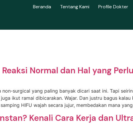
Beranda
Tentang Kami
Profile Dokter
 Reaksi Normal dan Hal yang Perl
h non-surgical yang paling banyak dicari saat ini. Tapi seir
ga ikut ramai dibicarakan. Wajar. Dan justru bagus kalau 
 samping HIFU wajah secara jujur, membedakan mana yang
nstan? Kenali Cara Kerja dan Ultr