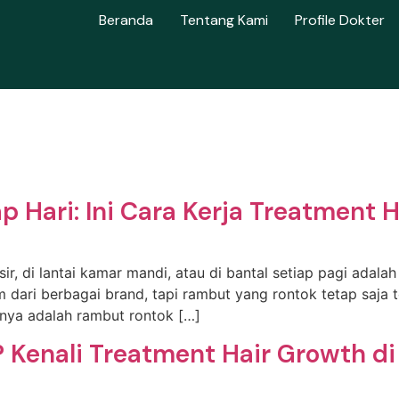
Beranda
Tentang Kami
Profile Dokter
 Hari: Ini Cara Kerja Treatment 
ir, di lantai kamar mandi, atau di bantal setiap pagi ada
dari berbagai brand, tapi rambut yang rontok tetap saja t
knya adalah rambut rontok […]
 Kenali Treatment Hair Growth di 