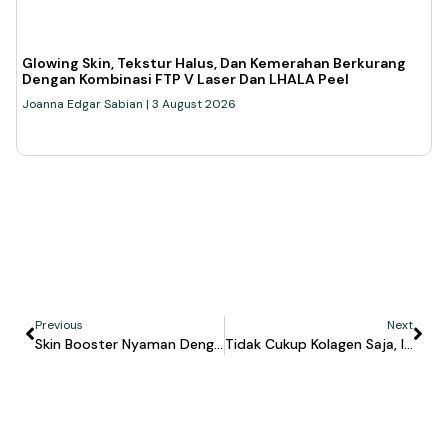
Glowing Skin, Tekstur Halus, Dan Kemerahan Berkurang
Dengan Kombinasi FTP V Laser Dan LHALA Peel
Joanna Edgar Sabian
3 August 2026
Previous
Next
Skin Booster Nyaman Dengan Painless Injector FTP
Tidak Cukup Kolagen Saja, Ini Pentingnya Elastin Untuk Kulit Awet Muda